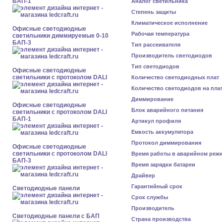
БАП-1
Аналог светильника
Степень защиты
Климатическое исполнение
Офисные светодиодные
Рабочая температура
светильники диммируемые 0-10
БАП-3
Тип рассеивателя
Производитель светодиодов
Тип светодиодов
Офисные светодиодные
светильники с протоколом DALI
Количество светодиодных плат
Количество светодиодов на пла
Диммирование
Офисные светодиодные
Блок аварийного питания
светильники с протоколом DALI
БАП-1
Артикул профиля
Емкость аккумулятора
Протокол диммирования
Офисные светодиодные
светильники с протоколом DALI
Время работы в аварийном реж
БАП-3
Время зарядки батареи
Драйвер
Гарантийный срок
Cветодиодные панели
Срок службы
Производитель
Cветодиодные панели с БАП
Страна производства