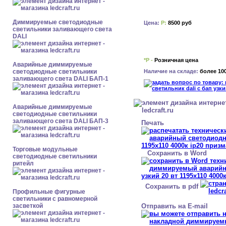
Диммируемые светодиодные
Цена:
Р:
8500 руб
светильники заливающего света
DALI
*Р -
Розничная цена
Аварийные диммируемые
Наличие на складе:
более 10
светодиодные светильники
заливающего света DALI БАП-1
Аварийные диммируемые
светодиодные светильники
заливающего света DALI БАП-3
Печать
Торговые модульные
Сохранить в Word
светодиодные светильники
ритейл
Сохранить в pdf
Профильные фигурные
светильники с равномерной
Отправить на E-mail
засветкой