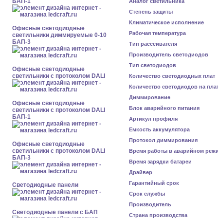
БАП-1
Аналог светильника
Степень защиты
Климатическое исполнение
Офисные светодиодные
Рабочая температура
светильники диммируемые 0-10
БАП-3
Тип рассеивателя
Производитель светодиодов
Тип светодиодов
Офисные светодиодные
светильники с протоколом DALI
Количество светодиодных плат
Количество светодиодов на пла
Диммирование
Офисные светодиодные
Блок аварийного питания
светильники с протоколом DALI
БАП-1
Артикул профиля
Емкость аккумулятора
Протокол диммирования
Офисные светодиодные
светильники с протоколом DALI
Время работы в аварийном реж
БАП-3
Время зарядки батареи
Драйвер
Гарантийный срок
Cветодиодные панели
Срок службы
Производитель
Cветодиодные панели с БАП
Страна производства