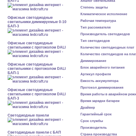
БАП-1
Аналог светильника
Степень защиты
Климатическое исполнение
Офисные светодиодные
Рабочая температура
светильники диммируемые 0-10
БАП-3
Тип рассеивателя
Производитель светодиодов
Тип светодиодов
Офисные светодиодные
светильники с протоколом DALI
Количество светодиодных плат
Количество светодиодов на пла
Диммирование
Офисные светодиодные
Блок аварийного питания
светильники с протоколом DALI
БАП-1
Артикул профиля
Емкость аккумулятора
Протокол диммирования
Офисные светодиодные
светильники с протоколом DALI
Время работы в аварийном реж
БАП-3
Время зарядки батареи
Драйвер
Гарантийный срок
Cветодиодные панели
Срок службы
Производитель
Cветодиодные панели с БАП
Страна производства