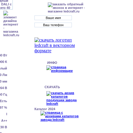
40 Вт
000 К
ИНФО
елый
0 Лм
0 мм
СКАЧАТЬ
64 В
60 Гц
Есть
.97 %
Каталог 2024
I
А++
230 В