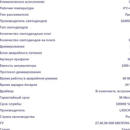
Климатическое исполнение
Рабочая температура
0°C+
Тип рассеивателя
Пр
Производитель светодиодов
SAMS
Тип светодиодов
Количество светодиодных плат
Количество светодиодов на плате
Диммирование
Блок аварийного питания
Артикул профиля
N
Емкость аккумулятора
1000 
Протокол диммирования
Время работы в аварийном режиме
60 М
Время зарядки батареи
24
Драйвер
В комплекте, встрое
Гарантийный срок
36 Мес
Срок службы
100000 Ч
Производитель
LEDC
Страна производства
Ро
ТУ
27.40.39-009-58570794
Серия
Грил