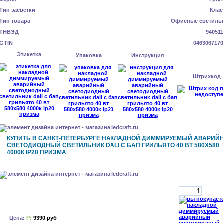
Тип засветки
Клас
Тип товара
Офисные светиль
ТНВЭД
940511
GTIN
0463067170
Этикетка
Упаковка
Инструкция
Штрихкод
КУПИТЬ В САНКТ-ПЕТЕРБУРГЕ НАКЛАДНОЙ ДИММИРУЕМЫЙ АВАРИЙ
СВЕТОДИОДНЫЙ СВЕТИЛЬНИК DALI С БАП ГРИЛЬЯТО 40 ВТ 580X580
4000К IP20 ПРИЗМА
Цена:
Р:
9390 руб