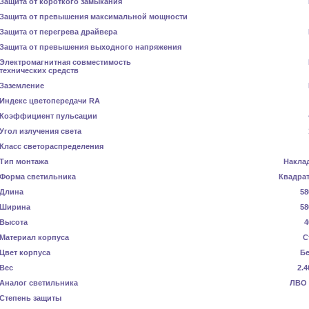
Защита от короткого замыкания
Защита от превышения максимальной мощности
Защита от перегрева драйвера
Защита от превышения выходного напряжения
Электромагнитная совместимость
технических средств
Заземление
Индекс цветопередачи RA
Коэффициент пульсации
Угол излучения света
Класс светораспределения
Тип монтажа
Накла
Форма светильника
Квадра
Длина
58
Ширина
58
Высота
4
Материал корпуса
С
Цвет корпуса
Б
Вес
2.4
Аналог светильника
ЛВО 
Степень защиты