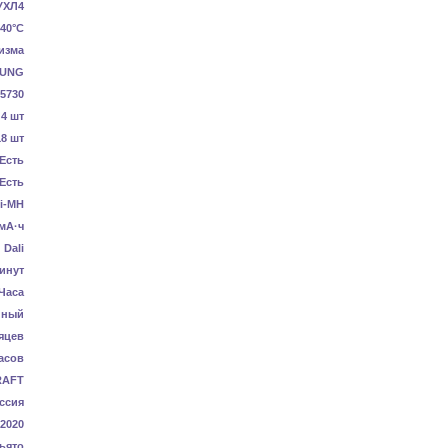
УХЛ4
40°C
изма
UNG
5730
4 шт
18 шт
Есть
Есть
i-MH
мА·ч
Dali
инут
 Часа
нный
яцев
асов
RAFT
ссия
-2020
ьято