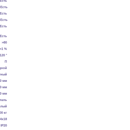
Есть
Есть
Есть
Есть
Есть
Есть
>80
<1 %
120 °
П
дной
тный
0 мм
0 мм
0 мм
таль
елый
00 кг
4x18
IP20